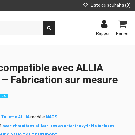
Liste de souhaits
(
0
)
Rapport
Panier
compatible avec ALLIA
 Fabrication sur mesure
-5%
r
Toilette
ALLIA
modèle
NAOS
.
té
avec charnières et ferrures en acier inoxydable incluses
.