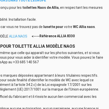
JOURS DANS TOUTE L'EUROPE
conçu pour les
toilettes
Naos
de Allia
, en respectant les mesures
lité. Installation facile.
ux car vous ne trouvez pas de
lunette pour
votre
WC Allia
naos
.
<----
Référence
ALLIA 8330
ODÈLE
ALLIA NAOS
POUR TOILETTE ALLIA MODÈLE NAOS
a même que celle qui apparaît sur les photos suivantes, et si vous
us pour vous aider à identifier votre modèle. Vous pouvez le faire
sApp au +33 685 140 567
s marques déposées appartenant à leurs titulaires respectifs.
pour seule finalité d'identifier le modèle de WC avec lequel ce
ment à l'article 34.2.c) de la Loi espagnole 17/2001 sur les
u Règlement (UE) 2017/1001 sur la marque de l'Union européenne.
ficiel du fabricant et il n'existe aucun lien commercial avec les
mplique aucune autorisation, aucun parrainage, aucune licence ni