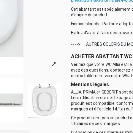
LIVRAISON GRATUITE EN 4-6 
Cet abattant est spécialement 
d'origine du produit.
Finition blanche. Parfaite adaptabi
Evitez d'avoir à faire des trava
---->
AUTRES COLORIS DU M
ACHETER ABATTANT WC 
Vérifiez que votre WC Allia est l
avez des questions, contactez-no
confortablement via notre What
Mentions légales
ALLIA, PRIMA et GEBERIT sont de
Leur utilisation sur cette page a 
produit est compatible, conformé
marques et à l'article 14.1.c) d
Ce produit n'est pas un produit of
titulaires de ces marques.
L'utilisation de ces marques n'i