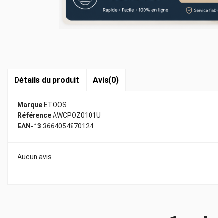
Détails du produit
Avis
(0)
Marque
ETOOS
Référence
AWCPOZ0101U
EAN-13
3664054870124
Aucun avis