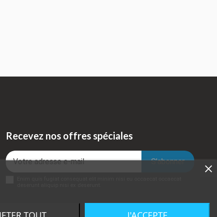
Recevez nos offres spéciales
Enim quis fugiat consequat elit minim nisi eu occaecat occaecat
deserunt aliquip nisi ex deserunt.
JETER TOUT
J'ACCEPTE