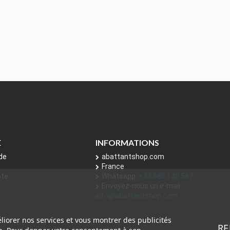
E
INFORMATIONS
de
abattantshop.com
France
pte
Whatsapp:
+33 685 140 567
Envoyez-nous un e-mail:
info@abattantshop.com
éliorer nos services et vous montrer des publicités
RE