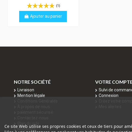
(1)
Ajouter au panier
NOTRE SOCIÉTÉ
VOTRE COMPT
Livraison
Sulvi de comman
Mention légale
Connexion
Conditions Générales
Créez votre com
À propos de nous
Mes alertes
paiement sécurisé
Contactez-nous
Plan du site
Ce site Web utilise ses propres cookies et ceux de tiers pour am
Magasins