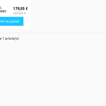
C
179,55 €
AVEC
189,00 €
EGE
ICATION
ter au panier
e 1 article(s)